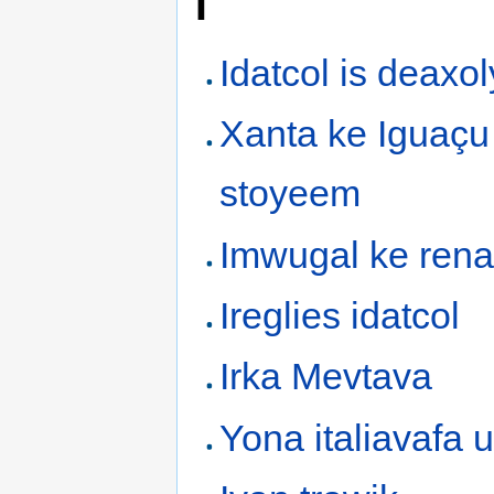
I
Idatcol is deaxo
Xanta ke Iguaçu
stoyeem
Imwugal ke ren
Ireglies idatcol
Irka Mevtava
Yona italiavafa 