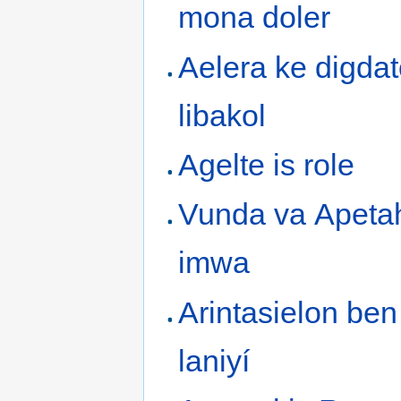
mona doler
Aelera ke digdato
libakol
Agelte is role
Vunda va Apetah
imwa
Arintasielon ben
laniyí