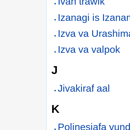
Ivan trawik
Izanagi is Izana
Izva va Urashim
Izva va valpok
J
Jivakiraf aal
K
Polinesiafa vun