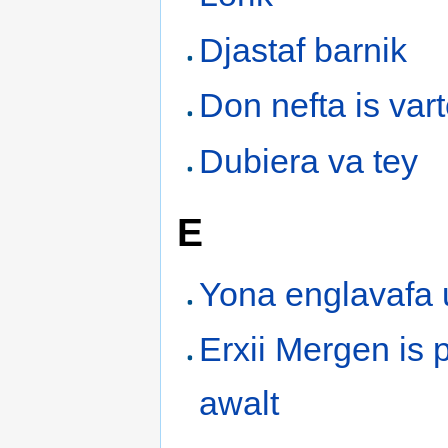
Djastaf barnik
Don nefta is var
Dubiera va tey
E
Yona englavafa 
Erxii Mergen is 
awalt