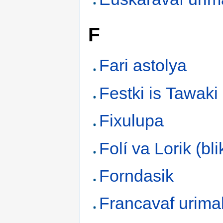
F
Fari astolya
Festki is Tawaki
Fixulupa
Folí va Lorik (bli
Forndasik
Francavaf urima