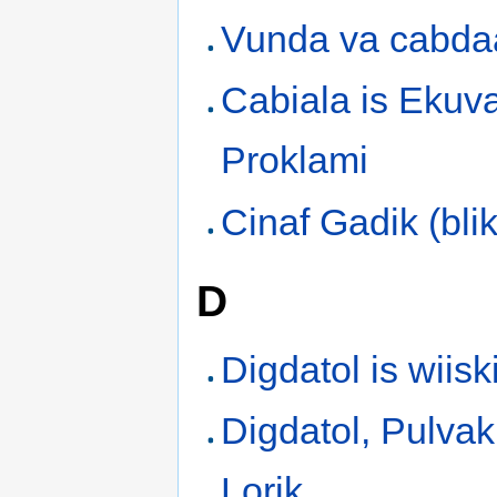
Vunda va cabda
Cabiala is Ekuva
Proklami
Cinaf Gadik (bli
D
Digdatol is wiisk
Digdatol, Pulvaki
Lorik