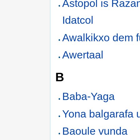
Astopol is Raza
Idatcol
Awalkikxo dem f
Awertaal
B
Baba-Yaga
Yona balgarafa 
Baoule vunda