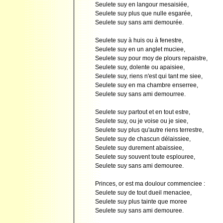
Seulete suy en langour mesaisiée,
Seulete suy plus que nulle esgarée,
Seulete suy sans ami demourée.
Seulete suy à huis ou à fenestre,
Seulete suy en un anglet muciee,
Seulete suy pour moy de plours repaistre,
Seulete suy, dolente ou apaisiee,
Seulete suy, riens n'est qui tant me siee,
Seulete suy en ma chambre enserree,
Seulete suy sans ami demourree.
Seulete suy partout et en tout estre,
Seulete suy, ou je voise ou je siee,
Seulete suy plus qu'autre riens terrestre,
Seulete suy de chascun délaissiee,
Seulete suy durement abaissiee,
Seulete suy souvent toute esplouree,
Seulete suy sans ami demouree.
Princes, or est ma doulour commenciee :
Seulete suy de tout dueil menaciee,
Seulete suy plus tainte que moree
Seulete suy sans ami demouree.