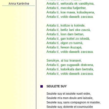
Antafa tí, wefoxafa ok vandiliyina,
Antafa tí, mecoba fudjenher,
Antafa tí, koe mawa, kobudeyena,
Antafa tí, voldo dawarik zavzasa.
Antafa tí, kotlize is kotinde,
Antafa tí, betliz laní oke zavzá,
Antafa tí, loon dam bettan,
Antafa tí, gan kottel zo iskedá,
Antafa tí, olgon zo tuomá,
Antafa tí, fereon ikuzapá,
Antafa tí, voldo dawarik zavzasa.
Sersikye, al toz kranavé,
Antafa tí, gan sugawalk dratcena,
Antafa tí, lodorikafa dam bertrafa,
Antafa tí, voldo dawarik zavzasa.
SEULETE SUY
Seulete suy et seulete vueil estre,
Seulete m'a mon doulx ami laissée,
Seulete suy, sans compagnon ni maistre,
Seulete suy, dolente et courrouciée