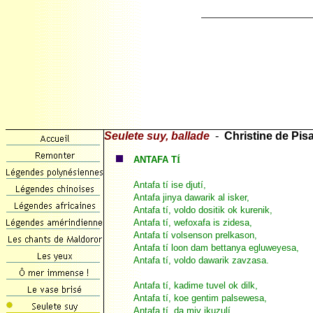
Seulete suy, ballade
-
Christine de Pis
ANTAFA T
Í
Antafa tí ise djutí,
Antafa jinya dawarik al isker,
Antafa tí, voldo dositik ok kurenik,
Antafa tí, wefoxafa is zidesa,
Antafa tí volsenson prelkason,
Antafa tí loon dam bettanya egluweyesa,
Antafa tí, voldo dawarik zavzasa.
Antafa tí, kadime tuvel ok dilk,
Antafa tí, koe gentim palsewesa,
Antafa tí, da miv ikuzulí,