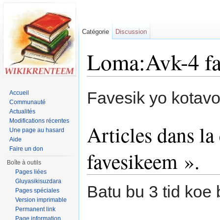
Catégorie
Discussion
Loma:Avk-4 f
Jump to:
navigation
,
search
Favesik yo kotav
Accueil
Communauté
Actualités
Modifications récentes
Articles dans la
Une page au hasard
Aide
Faire un don
favesikeem ».
Boîte à outils
Pages liées
Gluyasikisuzdara
Batu bu 3 tid koe 
Pages spéciales
Version imprimable
Permanent link
Page information