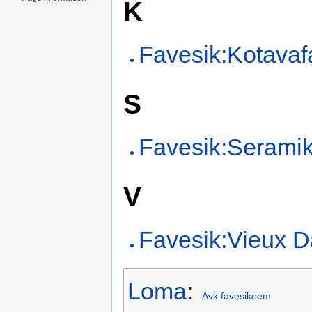
K
Favesik:Kotavaf
S
Favesik:Serami
V
Favesik:Vieux D
Loma
:
Avk favesikeem