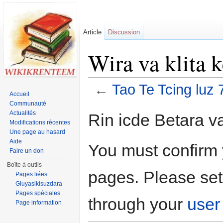
Article
Discussion
Wira va klita 
←
Tao Te Tcing luz 
Accueil
Jump to:
navigation
,
search
Communauté
Actualités
Rin icde Betara va
Modifications récentes
Une page au hasard
Aide
You must confirm 
Faire un don
Boîte à outils
pages. Please set
Pages liées
Gluyasikisuzdara
Pages spéciales
through your
user
Page information