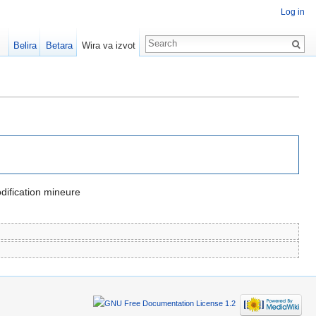
Log in
Belira
Betara
Wira va izvot
ification mineure