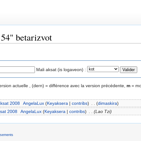
 54" betarizvot
Mali aksat (is logaveon) :
ersion actuelle , (dern) = différence avec la version précédente,
m
= mod
aksat 2008
‎
AngelaLux
(
Keyaksera
|
contribs
)
‎
. .
(
dimaskira
)
ksat 2008
‎
AngelaLux
(
Keyaksera
|
contribs
)
‎
. .
(Lao Tzi)
ssements