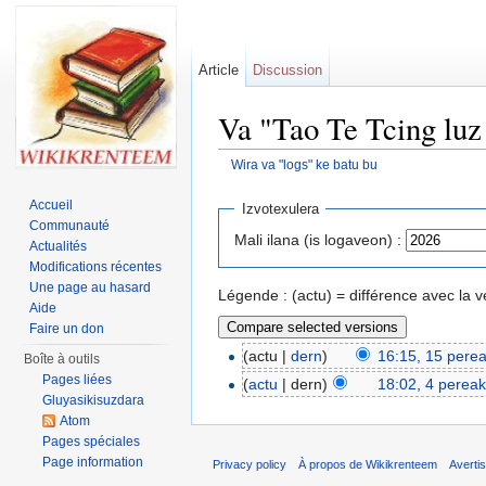
Article
Discussion
Va "Tao Te Tcing luz
Wira va "logs" ke batu bu
Jump to:
navigation
,
search
Accueil
Izvotexulera
Communauté
Mali ilana (is logaveon) :
Actualités
Modifications récentes
Une page au hasard
Légende : (actu) = différence avec la v
Aide
Faire un don
(actu |
dern
)
16:15, 15 pere
Boîte à outils
Pages liées
(
actu
| dern)
18:02, 4 perea
Gluyasikisuzdara
Atom
Pages spéciales
Page information
Privacy policy
À propos de Wikikrenteem
Averti