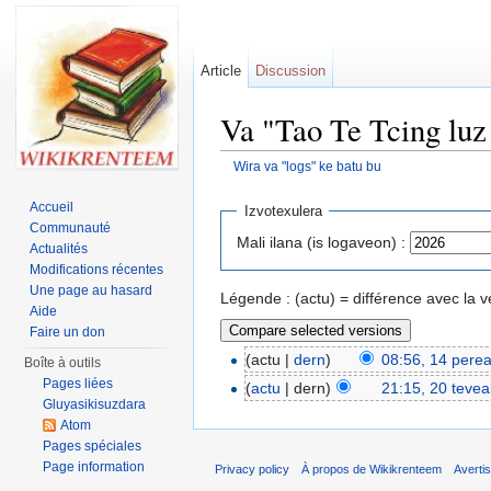
Article
Discussion
Va "Tao Te Tcing luz
Wira va "logs" ke batu bu
Jump to:
navigation
,
search
Accueil
Izvotexulera
Communauté
Mali ilana (is logaveon) :
Actualités
Modifications récentes
Une page au hasard
Légende : (actu) = différence avec la v
Aide
Faire un don
(actu |
dern
)
08:56, 14 pere
Boîte à outils
Pages liées
(
actu
| dern)
21:15, 20 teve
Gluyasikisuzdara
Atom
Pages spéciales
Page information
Privacy policy
À propos de Wikikrenteem
Averti