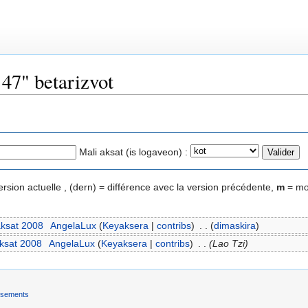
 47" betarizvot
Mali aksat (is logaveon) :
ersion actuelle , (dern) = différence avec la version précédente,
m
= mod
aksat 2008
‎
AngelaLux
(
Keyaksera
|
contribs
)
‎
. .
(
dimaskira
)
aksat 2008
‎
AngelaLux
(
Keyaksera
|
contribs
)
‎
. .
(Lao Tzi)
ssements