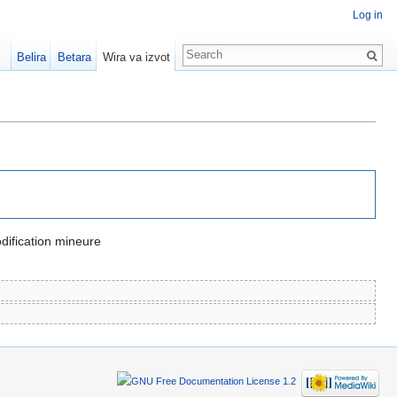
Log in
Belira
Betara
Wira va izvot
ification mineure