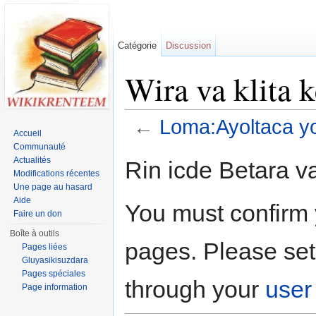
Catégorie
Discussion
Wira va klita 
←
Loma:Ayoltaca y
Accueil
Jump to:
navigation
,
search
Communauté
Actualités
Rin icde Betara va
Modifications récentes
Une page au hasard
Aide
You must confirm 
Faire un don
Boîte à outils
pages. Please set
Pages liées
Gluyasikisuzdara
Pages spéciales
through your
user
Page information