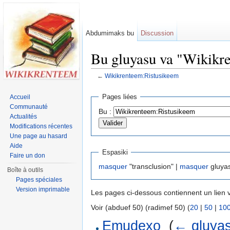
Abdumimaks bu
Discussion
Bu gluyasu va "Wikikr
←
Wikikrenteem:Ristusikeem
Jump to:
navigation
,
search
Pages liées
Accueil
Communauté
Bu :
Actualités
Modifications récentes
Une page au hasard
Aide
Espasiki
Faire un don
masquer
"transclusion" |
masquer
gluyas
Boîte à outils
Pages spéciales
Version imprimable
Les pages ci-dessous contiennent un lien ve
Voir (abduef 50) (radimef 50) (
20
|
50
|
10
Emudexo
‎
(
← gluyas