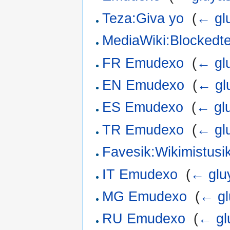
Teza:Giva yo
‎
(
← glu
MediaWiki:Blockedte
FR Emudexo
‎
(
← glu
EN Emudexo
‎
(
← gl
ES Emudexo
‎
(
← glu
TR Emudexo
‎
(
← glu
Favesik:Wikimistusi
IT Emudexo
‎
(
← gluy
MG Emudexo
‎
(
← gl
RU Emudexo
‎
(
← gl