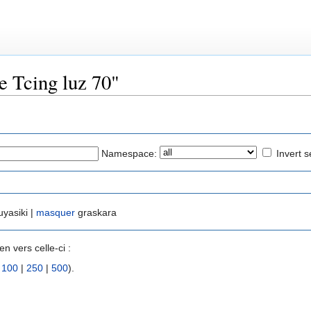
e Tcing luz 70"
Namespace:
Invert s
uyasiki |
masquer
graskara
n vers celle-ci :
|
100
|
250
|
500
).