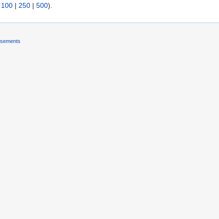
|
100
|
250
|
500
).
ssements