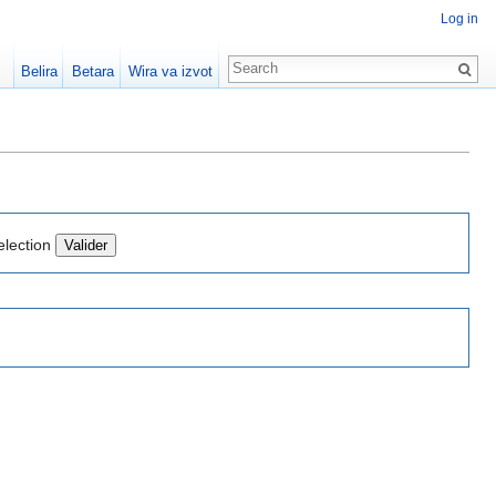
Log in
Belira
Betara
Wira va izvot
election