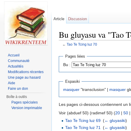
Article
Discussion
Bu gluyasu va "Tao T
←
Tao Te Tcing luz 70
Jump to:
navigation
,
search
Accueil
Pages liées
Communauté
Bu :
Actualités
Modifications récentes
Une page au hasard
Espasiki
Aide
Faire un don
masquer
"transclusion" |
masquer
gl
Boîte à outils
Pages spéciales
Les pages ci-dessous contiennent un lie
Version imprimable
Voir (abduef 50) (radimef 50) (
20
|
50
Tao Te Tcing luz 69
‎
(
← gluyasiki
)
Tao Te Tcing luz 71
‎
(
← gluyasiki
)